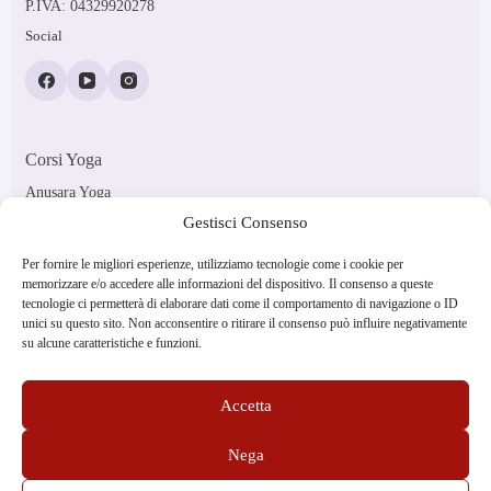
P.IVA: 04329920278
Social
Corsi Yoga
Anusara Yoga
Ashtanga Vinyasa
Gestisci Consenso
Vinyasa Flow
Yoga in Gravidanza
Corsi Pilates
Per fornire le migliori esperienze, utilizziamo tecnologie come i cookie per
memorizzare e/o accedere alle informazioni del dispositivo. Il consenso a queste
Pilates Met
tecnologie ci permetterà di elaborare dati come il comportamento di navigazione o ID
Pilates Reformer
unici su questo sito. Non acconsentire o ritirare il consenso può influire negativamente
Pilates Crossfit
su alcune caratteristiche e funzioni.
Pilates Soft
Informazioni
Lo studio a Venezia
Accetta
Gli insegnanti
Orari
Tesseramento
Nega
Abbonamenti
Faq