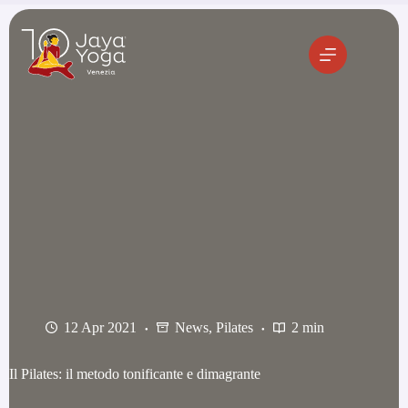
Salta
al
contenuto
12 Apr 2021
News
,
Pilates
2 min
Il Pilates: il metodo tonificante e dimagrante