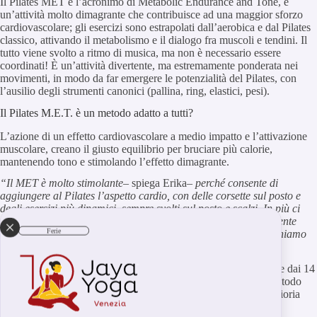
Il Pilates MET è l’acronimo di Metabolic Endurance and Tone, è
un’attività molto dimagrante che contribuisce ad una maggior sforzo
cardiovascolare; gli esercizi sono estrapolati dall’aerobica e dal Pilates
classico, attivando il metabolismo e il dialogo fra muscoli e tendini. Il
tutto viene svolto a ritmo di musica, ma non è necessario essere
coordinati! È un’attività divertente, ma estremamente ponderata nei
movimenti, in modo da far emergere le potenzialità del Pilates, con
l’ausilio degli strumenti canonici (pallina, ring, elastici, pesi).
Il Pilates M.E.T. è un metodo adatto a tutti?
L’azione di un effetto cardiovascolare a medio impatto e l’attivazione
muscolare, creano il giusto equilibrio per bruciare più calorie,
mantenendo tono e stimolando l’effetto dimagrante.
“Il MET è molto stimolante
– spiega Erika
– perché consente di
aggiungere al Pilates l’aspetto cardio, con delle corsette sul posto e
degli esercizi più dinamici, sempre svolti sul posto e scalzi. In più ci
piace perché genera un effetto dimagrante, senza necessariamente
Ferie
stancarci in maniera eccessiva. Al divertimento, quindi, manteniamo
sempre l’attenzione sulla metodologia Pilates”.
Questa attività è adatta a tutti uomini e donne e ragazzi, a partire dai 14
anni. L’effetto dimagrante è solo una caratteristica, perché il metodo
tonifica e rinforza la muscolatura, provvedendo anche alla miglioria
della postura.