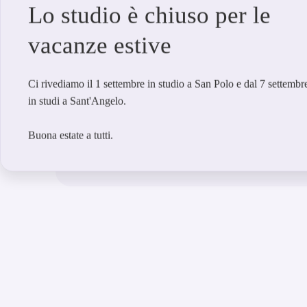
Lo studio è chiuso per le
Meditazione / Respirazione / Yoga / Saggezza Vedica
• 3 ore a sessione
vacanze estive
• 3 benefici principali: RELAX / RECHARGE / 
• 3 sessioni (durata 3 giorni)
Ci rivediamo il 1 settembre in studio a San Polo e dal 7 settembr
SUDARSHAN KRIYA®️
in studi a Sant'Angelo.
Cuore del Metodo
Art of Living,
una potente tecnica
combinate
che purifica e rigenera profondamente corp
indipendente da parte di istituzioni mediche rinomate
Buona estate a tutti.
ansia e depressione
, sulla riduzione del livello di
stres
immunitario
.