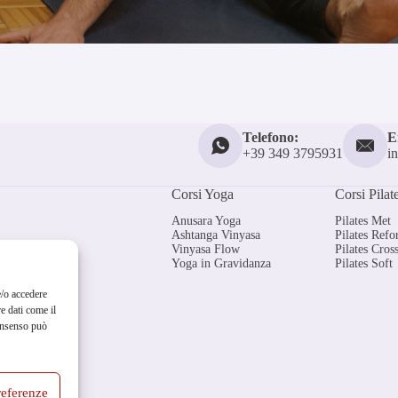
Telefono:
E
+39 349 3795931
i
Corsi Yoga
Corsi Pilat
Anusara Yoga
Pilates Met
Ashtanga Vinyasa
Pilates Ref
Vinyasa Flow
Pilates Cross
Yoga in Gravidanza
Pilates Soft
e/o accedere
e dati come il
consenso può
referenze