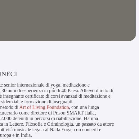
NNECI
e senior internazionale di yoga, meditazione e
 30 anni di esperienza in più di 40 Paesi. Allievo diretto di
 è insegnante certificato di corsi avanzati di meditazione e
 residenziali e formazione di insegnanti.
 metodo di
Art of Living Foundation
, con una lunga
carcerario come direttore di Prison SMART Italia,
.000 detenuti in percorsi di riabilitazione. Ha una
 in Lettere, Filosofia e Criminologia, un passato da attore
n’attività musicale legata al Nada Yoga, con concerti e
uropa e in India.