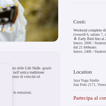
Costi:
Weekend completo di 
(venerdì 6, sabato 7,
🐧
Early Bird fino al 
Intero: 200€ / Student
dal 21 febbraio:
Intero: 240€ / Student
tenziamento delle
Life Skills
grazie
Location
le radici nell’antica
tradizione
lle esigenze di velocità ed
Jaya Yoga Studio
San Polo 2171, Venez
gestire le emozioni.
Partecipa al co
a mente.