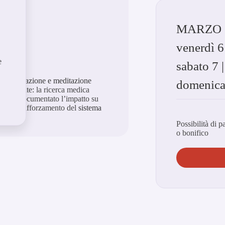
MARZO
DETOX
venerdì 6
e
sabato 7 
 di
respirazione
e meditazione
domenica 
o e mente: la ricerca medica
 ne ha documentato l’impatto su
s
e sul rafforzamento del
sistema
Possibilità di p
o bonifico