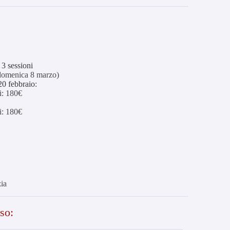
3 sessioni
 domenica 8 marzo)
20 febbraio
:
i: 180€
i: 180€
ia
rso: