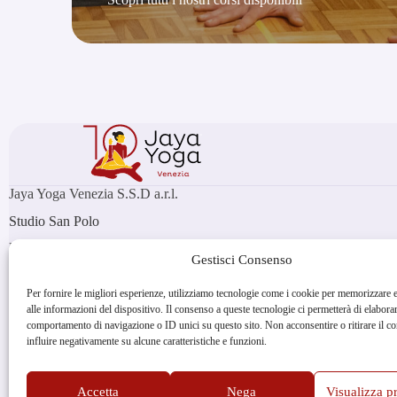
Jaya Yoga Venezia S.S.D a.r.l.
Studio San Polo
Palazzo Soranzo
Gestisci Consenso
Campo San Polo 2171, Venezia
Studio Sant'Angelo
Per fornire le migliori esperienze, utilizziamo tecnologie come i cookie per memorizzare 
Campo Sant' Angelo
alle informazioni del dispositivo. Il consenso a queste tecnologie ci permetterà di elaborar
San Marco 3565, Venezia
comportamento di navigazione o ID unici su questo sito. Non acconsentire o ritirare il 
P.IVA: 04329920278
influire negativamente su alcune caratteristiche e funzioni.
Social
Accetta
Nega
Visualizza p