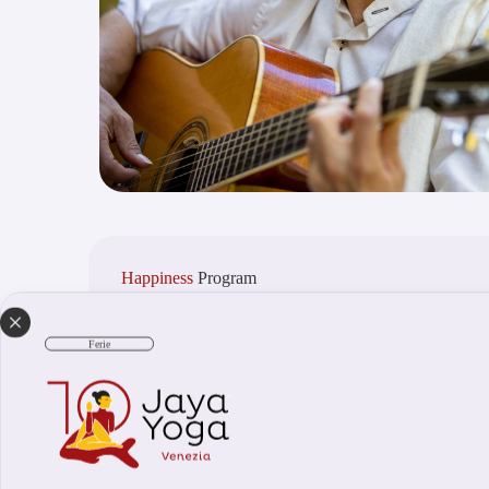
Happiness
Program
Un
corso intensivo
di crescita personale mirato al po
a
tecniche scientificamente dimostrate
, che affondano 
Ferie
Vedica
e ne mantengono la purezza, pur rispondendo a
efficienza della vita moderna.
Unisce in modo unico:
• Potenti Tecniche di RESPIRAZIONE per imparare a 
• Profonde e rilassanti
meditazioni guidate
;
•
Sri Sri Yoga
per rafforzare il corpo.
• L’antica
saggezza Vedica
per portare chiarezza nell