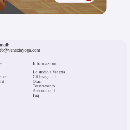
mail:
nfo@veneziayoga.com
es
Informazioni
Lo studio a Venezia
ormer
Gli insegnanti
fit
Orari
Tesseramento
Abbonamenti
Faq