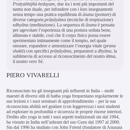
Pratyabhijñā-hṛdayam,
due tra i testi più importanti del
tantra non duale, per infondere con i loro insegnamenti
senza tempo una pratica equilibrata di
āsana
(posture) di
diverse categorie,
prāṇāyāma
(tecniche di respirazione)
e
dhyāna
(meditazione). La sequenza di
āsana
è pensata
per agevolare l’esperienza di una postura seduta bene,
allineata e stabile, così che il corpo fisico possa essere
sperimentato intimamente come il tempio, nel quale
onorare, espandere e armonizzare l’energia vitale (
prana
shakti
) con specifici
prāṇāyāma,
preparatori a
dhyāna
, la
sublimevia di accesso al riconoscimento del nostro
ātma
,
il nostro vero Sé.
PIERO VIVARELLI
Riconosciuto tra gli insegnanti più influenti in Italia – molti
maestri di diversi stili di hatha yoga frequentano regolarmente le
sue lezioni e i suoi seminari di approfondimento – per la sua
riconosciuta abilità nel guidare (con leggerezza) i suoi studenti
ad esplorare in profondità e sicurezza le proprie risorse interiori.
Dedito allo yoga in tutti i suoi aspetti tradizionali sin dal 1994,
ha vissuto in India nell’ashram del suo Guru dal 1997 al 2000.
Sin dal 1996 ha studiato con John Friend (fondatore di Anusara