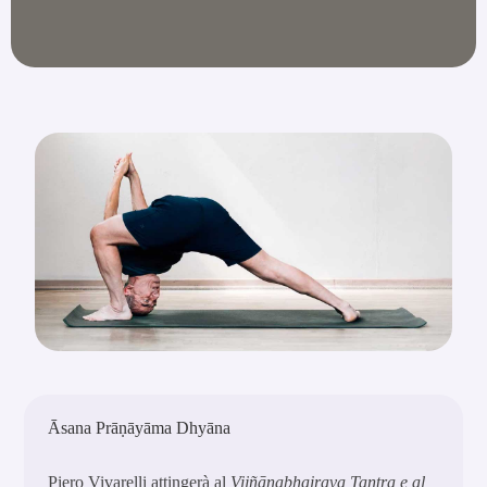
Āsana Prāṇāyāma Dhyāna
Piero Vivarelli attingerà al
Vijñānabhairava Tantra e al