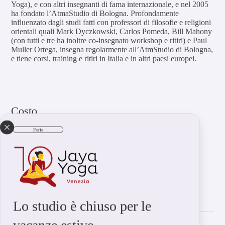
Yoga), e con altri insegnanti di fama internazionale, e nel 2005
ha fondato l’AtmaStudio di Bologna. Profondamente
influenzato dagli studi fatti con professori di filosofie e religioni
orientali quali Mark Dyczkowski, Carlos Pomeda, Bill Mahony
(con tutti e tre ha inoltre co-insegnato workshop e ritiri) e Paul
Muller Ortega, insegna regolarmente all’AtmStudio di Bologna,
e tiene corsi, training e ritiri in Italia e in altri paesi europei.
Costo
Costo del workshop: 65€
Ferie
Location
Jaya Yoga Venezia
Campo San Polo 2171
Lo studio è chiuso per le