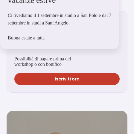
vacanze estive
Partecipa al workshop:
Ci rivediamo il 1 settembre in studio a San Polo e dal 7
settembre in studi a Sant'Angelo.
MAGGIO
domenica 17 | 10:00-13:30
Buona estate a tutti.
Possibilità di pagare prima del
workshop o con bonifico
Iscriviti ora