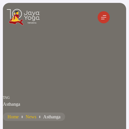
Salta
al
contenuto
TAG
Asthanga
Home
News
Asthanga