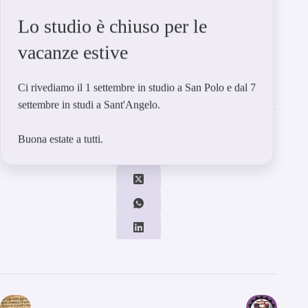
Tag
Lo studio è chiuso per le
#
AcroYoga
#
Asana
#
Bellezza
#
Benessere
#
Centro
vacanze estive
#
Classi
#
Corsi
#
Lezioni di Yoga Venezia
#
Palestra
#
Salute
#
Scuola
#
Studio
#
Venezia
#
Yoga
Ci rivediamo il 1 settembre in studio a San Polo e dal 7
settembre in studi a Sant'Angelo.
Condividi su
Buona estate a tutti.