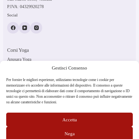
P.IVA: 04329920278
Social
Corsi Yoga
Anusara Yoga
Ashtanga Vinyasa
Gestisci Consenso
Vinyasa Flow
Yoga in Gravidanza
Corsi Pilates
Per fornire le migliori esperienze, utilizziamo tecnologie come i cookie per
memorizzare e/o accedere alle informazioni del dispositivo. Il consenso a queste
Pilates Met
tecnologie ci permetterà di elaborare dati come il comportamento di navigazione o ID
Pilates Reformer
unici su questo sito. Non acconsentire o ritirare il consenso può influire negativamente
Pilates Crossfit
su alcune caratteristiche e funzioni.
Pilates Soft
Informazioni
Lo studio a Venezia
Accetta
Gli insegnanti
Orari
Tesseramento
Nega
Abbonamenti