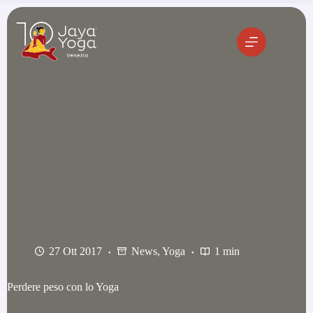
Salta
al
contenuto
27 Ott 2017
News
,
Yoga
1 min
Perdere peso con lo Yoga