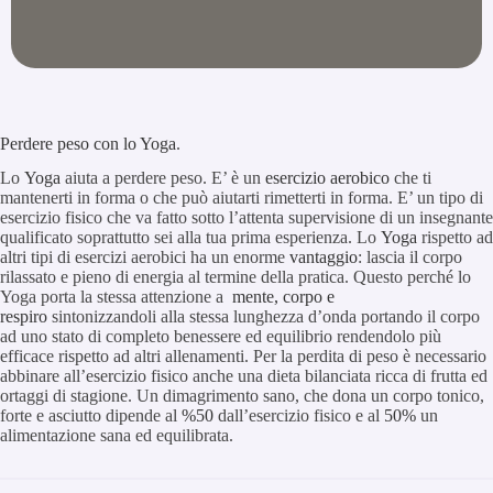
Perdere peso con lo Yoga
.
Lo
Yoga
aiuta a perdere peso. E’ è un
esercizio aerobico
che ti
mantenerti in forma o che può aiutarti rimetterti in forma. E’ un tipo di
esercizio fisico che va fatto sotto l’attenta supervisione di un insegnante
qualificato soprattutto sei alla tua prima esperienza. Lo
Yoga
rispetto ad
altri tipi di esercizi aerobici ha un enorme
vantaggio
: lascia il corpo
rilassato e pieno di energia al termine della pratica. Questo perché lo
Yoga porta la stessa attenzione a
mente, corpo e
respiro
sintonizzandoli alla stessa lunghezza d’onda portando il corpo
ad uno stato di completo benessere ed equilibrio rendendolo più
efficace rispetto ad altri allenamenti. Per la perdita di peso è necessario
abbinare all’esercizio fisico anche una dieta bilanciata ricca di frutta ed
ortaggi di stagione. Un dimagrimento sano, che dona un corpo tonico,
forte e asciutto dipende al
%50
dall’esercizio fisico e al
50%
un
alimentazione sana ed equilibrata.