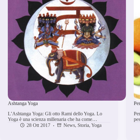
Ashtanga Yoga
Per
L’Ashtanga Yoga: Gli otto Rami dello Yoga. Lo
Per
Yoga è una scienza millenaria che ha come…
pes
28 Ott 2017
News
,
Storia
,
Yoga