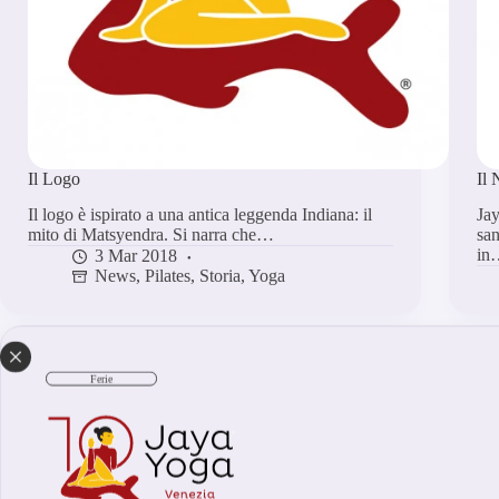
Il Logo
Il
Il logo è ispirato a una antica leggenda Indiana: il
Jay
mito di Matsyendra. Si narra che…
san
in
3 Mar 2018
News
,
Pilates
,
Storia
,
Yoga
Ferie