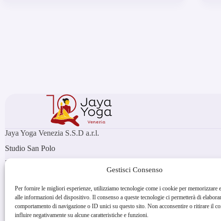
Jaya Yoga Venezia S.S.D a.r.l.
Studio San Polo
Palazzo Soranzo
Gestisci Consenso
Campo San Polo 2171, Venezia
Studio Sant'Angelo
Per fornire le migliori esperienze, utilizziamo tecnologie come i cookie per memorizzare 
Campo Sant' Angelo
alle informazioni del dispositivo. Il consenso a queste tecnologie ci permetterà di elaborar
San Marco 3565, Venezia
comportamento di navigazione o ID unici su questo sito. Non acconsentire o ritirare il 
P.IVA: 04329920278
influire negativamente su alcune caratteristiche e funzioni.