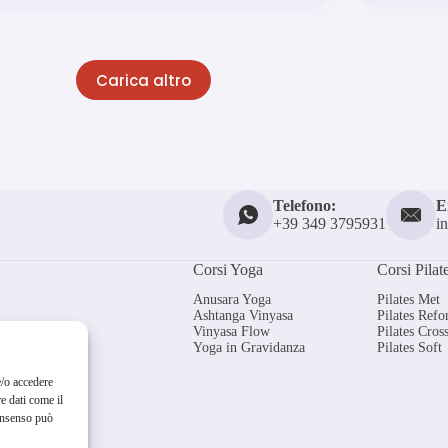
Carica altro
Telefono:
E
+39 349 3795931
i
Corsi Yoga
Corsi Pilat
Anusara Yoga
Pilates Met
Ashtanga Vinyasa
Pilates Ref
Vinyasa Flow
Pilates Cross
Yoga in Gravidanza
Pilates Soft
e/o accedere
e dati come il
consenso può