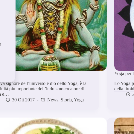
e
iva
Yoga per l
va signore dell’universo e dio dello Yoga, è la
Lo Yoga pu
inità più importante dell’induismo creatore di
della tiro
ta e…
30 Ott 2017
News
,
Storia
,
Yoga