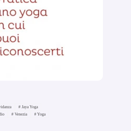
idanza
#
Jaya Yoga
dio
#
Venezia
#
Yoga