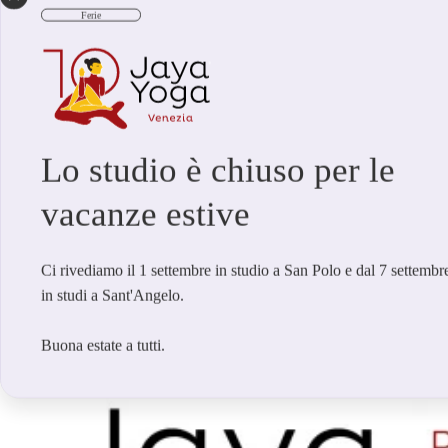
Ferie
Lo studio è chiuso per le
vacanze estive
Si narra che un giorno un pesce, nuotando nelle tranquille acque dell’
in quel momento era intento ad illustrare alla sua amata sposa ,Parvati, 
metamorfosi che lo trasformò in uomo. Da allora,
Matsyendra
, che in s
Ci rivediamo il 1 settembre in studio a San Polo e dal 7 settembr
divenendo così
il primo Y
ogi.
in studi a Sant'Angelo.
Buona estate a tutti.