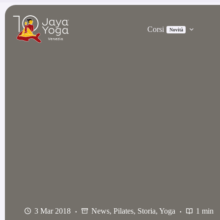
Salta
al
contenuto
Corsi
Novità
3 Mar 2018
News
,
Pilates
,
Storia
,
Yoga
1 min