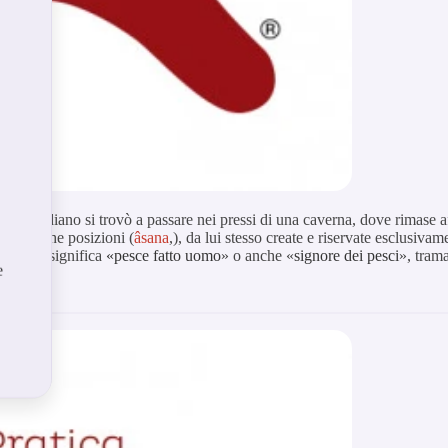
oceanoIndiano si trovò a passare nei pressi di una caverna, dove rimase
le magiche posizioni (
âsana
,), da lui stesso create e riservate esclusiva
anscrito significa
«pesce fatto uomo
» o anche «
signore dei pesci
», trama
e