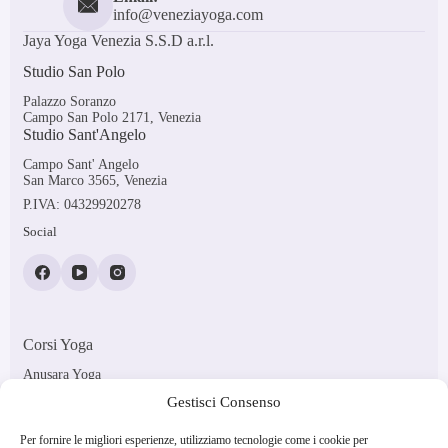
info@veneziayoga.com
Jaya Yoga Venezia S.S.D a.r.l.
Studio San Polo
Palazzo Soranzo
Campo San Polo 2171, Venezia
Studio Sant'Angelo
Campo Sant' Angelo
San Marco 3565, Venezia
P.IVA: 04329920278
Social
Corsi Yoga
Anusara Yoga
Ashtanga Vinyasa
Gestisci Consenso
Vinyasa Flow
Yoga in Gravidanza
Corsi Pilates
Per fornire le migliori esperienze, utilizziamo tecnologie come i cookie per