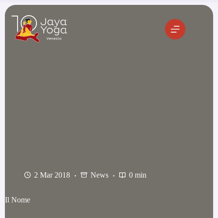
Salta
al
contenuto
2 Mar 2018
News
0 min
Il Nome