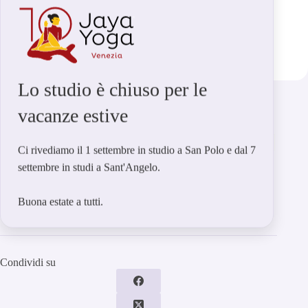
Lo studio è chiuso per le
vacanze estive
Tag
#
AcroYoga
#
Bellezza
#
Benessere
#
Centro
#
Corsi
Ci rivediamo il 1 settembre in studio a San Polo e dal 7
#
Corsi di Yoga Venezia
#
Jaya Yoga
settembre in studi a Sant'Angelo.
#
Lezioni di Yoga Venezia
#
Palestra
#
Salute
#
Scuola
#
Studio
#
Venezia
#
Yoga
Buona estate a tutti.
Condividi su