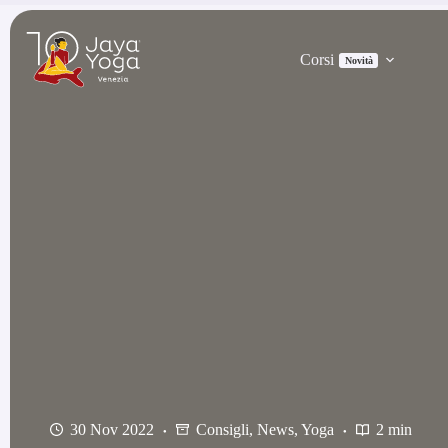
Salta
al
contenuto
Corsi
Novità
30 Nov 2022
Consigli
,
News
,
Yoga
2 min