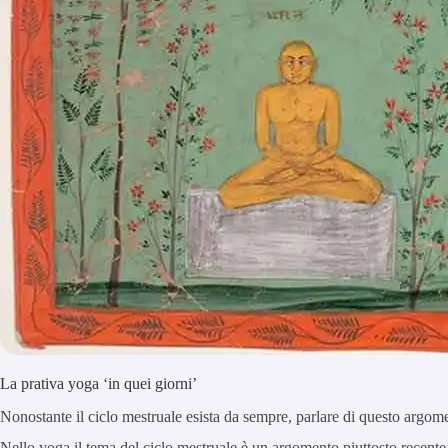
La prativa yoga ‘in quei giorni’
Nonostante il ciclo mestruale esista da sempre, parlare di questo argome
Nello yoga il tema del ciclo mestruale è un argomento piuttosto recente r